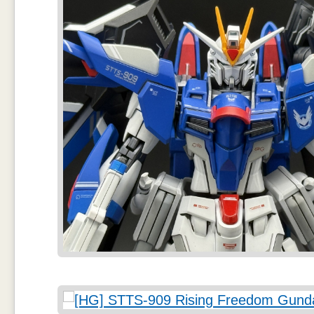
ความสนุกของอากาศยานบนเรือบรรทุกเครื่องบินคือความไม่เรียบร้อยของส
คราบสกปรก ต่างจากเครื่องบนฝั่งที่มีการทำสีสม่ำเสมอ ผมสนุกกับการพ่น
หรือเทา เพื่อพ่นรีดแบบไม่มีแบบแผน อีกทั้งลองบังเทปกาวตามแนวแผ่นบนล