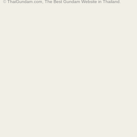
©
ThaiGundam.com, The Best Gundam Website in Thailand.
ท่าจัดตามสู้กับ Unicorn บนเครื่องบินขนส่ง