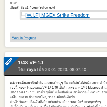
Cabin ที่นั่งด้านในมุมที่หนึ่งและจุดที่เจาะ STEP สำหรับปืนข้างลำตัวด้าน
ภาพ4
เทียบสี ช้อน1 กับแผง Yellow gold
Cabin ที่นั่งด้านในมุมที่สองและแผ่น plastic บางๆที่เอามาเสริมภายในให้กั
ปัญหาที่พบหลังเทสรอบนี้คือ
Real Gold ของไกอาพอเปลี่ยนทินเนอร์มาผสมตัว Smooth ของ Raditz แล้วต
Work-in-Progress
หน้า ไม่แน่ใจว่าเกิดเพราะชั้นสียังไม่แห้งดีหรือไม่
อีกหนึ่งมุมแนวนอน และตำแหน่งติดตั้งถังเชื้อเพลิงภายนอกที่ทำสีดำด้านไ
ไว้ต้องโอกาศเทสใหม่
เพิ่มเติม RACK อุปกรณ์วิทยุหลังนักบินฝั่งขวาและที่วางอุปกรณ์กู้ชีพที่มุมด้า
1/48 VF-1J
ทาแล้วไม่ค่อนเรียบและดันแววไม่ด้านซะอีกเลยเอาแดงด้าน XF-7 ของ Tam
โดย
raya
เมื่อ 23-01-2023, 08:07:40
หลังจากเห็นสมาชิกทำโมเดลสเกลใหญ่ๆ กัน ผมก็คันไม่คันมือ อยากทำบ้า
แผ่นปิดครอบห้องนักบิน ไม่ต่อยตรงตามข้อมูลเลยต้องดัดแปลงทำครอบปิดเ
รอบนี้เลยขุด Hazegawa VF-1J 1/48 เป็นโมเดลขนาด 1/48 Macross ลำ
เปิดกล่องออกมา มันช่างใหญ่เต็มไม้เต็มมือดีแท้ เข้าใจว่าจะไม่ทรมานสา
แต่ไม่เลยครับ ด้วยสเกลใหญ่ รายละเอียดก็เพิ่มขึ้น
ผ่านไปวันแรก เล็งแล้วเล็งอีก แต้มแล้วลบอีก ปวดตาดีแท้ แต่สนุกจริงๆ
ท่าที่เปิดตัวตอนแรก ทิ้งตัวลงมาจากเครื่องบินขนส่ง ทิ้งตัวลงมาในร่าง Un
ตอนลองครั้งแรกมันไม่มีเส้นนูนๆที่ต้องเพิ่ม เลยไม่ติดขัดอะไร
เก้าอี้นักบิน ขอเก็บงานเท่านี้แล้วกันครับ พอเอานักบินมาวางบังเก้าอี้เกือบม