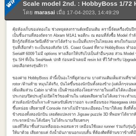
Scale model 2nd. : HobbyBoss 1/72
เป็นงานที่ทำค้างไว้ตั้งแต่ปี 2019 (ดูจากโพสท์เก่าๆในFB) เอาไปขัดระหว่
โดย
marasai
เมื่อ 17-04-2023, 14:49:29
ก็ค่อยๆขัด แม้จะเป็น HG1/144 แต่ก็ชิ้นส่วนค่อนข้างซับซ้อน ดีนะที่ไม่เล่น
ดุดัน แถมตัดด้วยสีทอง มาแปลกตรงอาวุธที่มือทั้ง2ข้าง
ที่ดูมีเสน่ห์ไปอีกแบบ นี่ยังไม่นับรวมเขาที่ดูมีเรื่องราวมากกว่าเดี่ยวๆแบบ
คุ้ยห้องเก็บของ/ดองโม ช่วงหยุดสงกรานต์เหมือนเดิม ครานี้จัดเครื่องบินปีก
ออกตัดกันเหมือน Titan เลยไม่รีรอที่จะประกอบและทำสี อดทนและทนอด ขั
เป็นชิ้นงานที่สองถัดจาก Abram M1A1 พอดีกะ ณ ตอนที่สั่งซื้อ Model กำ
ใช้ได้ ไม่รู้ทำทำไม อยากให้มันคมละมั๊ง และสีที่พ่นจะได้ติดดี พ่นสีผส
ฝึกกู้ภัยที่จังหวัดนึงที่ถ้าหากได้สร้าง จะเป็นที่แรกๆในไทยเลย ตรงใจกันแบ
จึดที่บังพ่นเพื่อให้เหมือนในAnimeอย่างเช่นตรงสีเทาในปืน ที่ต้องบังพ่นเอง 
รุ่นที่เลือกทำ จะเป็นของสังกัด US. Coast Guard ที่ทาง HobbyBoss ทำออ
กาวออก บางจุดก็ขี้เกียจบังพ่น เอาสีสูตรอีนาเมลค่อยๆทาไป เลอะก็เช็ดอ
Serial# 6009 ไม่มี options ทางเลือกให้ปรับไปเป็นลำอื่นๆเลย ส่วน Mod
Psychoframe ดีที่กล่องนี้เป็นพลาสติกทึบเพราะเป็นBansheeตัวแรกที่ออก ไ
รุ่น SH ที่เป็น SeaHawk ปกติ ก่อนหน้าเคยมี resin kit ที่ไว้สำหรับ Upgra
ซึ่งยังคิดไม่ตกว่าถ้าทำสีจริงๆจะพ่นยังไงดี โมเดลเลอร์ญี่ปุ่นจับพ่นทึบไปเลย
เลยเลือกตรงรุ่นดีกว่า
ทำตัวอื่น รวมถึง MG ท้ายสุดก็ได้เพื่อนๆพี่น้องในเพจช่วยแนะนำ เลยมาลง
ไฮไลท์ตรงกลางแล้วจับ Wash ด้วยEnamel ส้ม ดูตัดกันดี พ่นเสรจก็รออาร
ของค่าย HobbyBoss ลำนี้เป็นอะไรที่ดูสวยงาม บางส่วนเติมเต็มส่วนที่ขา
ผมชอบบ่นว่า ติสท์ เหลือเกิน ) ติดเสร็จก็รอกว่าจะมีแดดดีๆพ่นClear ปิดท้า
rotor /ด้านท้าย หมุนได้จริง, บันไดขึ้นของนักบินทั้งสองข้าง (แต่เล็กๆจน
Mr.Color ว่าดีกว่าตัวอื่นๆเพราะโอกาสเกิดฝ้าน้อยที่สุด พ่นเคลียร์แล้วรู้สึกว่
เพิ่มเติมส่วน Cabin มาด้วย เป็นฝ้าของห้องโดยสารภายในแต่ไม่ได้ละเอียด
เสร็จปิดงานถ่ายรูป จัดท่าสนุกๆ
ประกอบ/ปิดประตูไม่เปิดโชว์ของด้านใน แต่อดเสียดายไม่ได้เลยว่าจะทำแบ
ส่วนห้องนักบินก็เจาะด้านคนขับฝั่งขวาออก จะเหมือนของ Hasegawa เลยต้อ
ขึ้นหน่อย เสียดายที่ Console กลางไม่มีรายละเอียดอะไรมาให้เลย สิ่งที่ท
ข้างของทั้งสองนักบิน เลยดัดแปลงจาก Jigsaw puzzle 3D ที่พอหาได้จาก
กระจกหน้าจะโค้งนิดๆ ไม่ได้ระนาบเรียบตรงๆ
แผงที่ให้มาชิ้นส่วนเหลือเยอะพอสมควร เหมือนใช้แผง runner ร่วมกับรุ่น
ให้มาด้วย เสียดายแค่ ถังน้ำมันภายนอกแบบสั้น ที่ต้องติดที่ด้านขวาข้างที่มีป