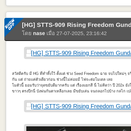
[HG] STTS-909 Rising Freedom Gun
โดย
nase
เมื่อ 27-07-2025, 23:16:42
สวัสดีครับ มี HG ที่ทำทิ้งใว้ ตั้งแต่ ช่วง Seed Freedom ฉาย จบไปใหม่ๆ จร
โมประกอบเหมือนจะง่าย แต่อาจจะต้องบีบอัดขัดแต่งกันเยอะ ถ้ามีการ Dry 
กัน แต่ ถ่ายแค่ตัวเดียวก่อน ช่วงนี้ไม่ค่อยมี ไฟจะต่อโมเดล เลย
เยอะ ต้องย้ำลายบนลำตัวเพื่อให้Washง่าย Decal บางเฉียบ ต้องระมัดระวัง
โมตัวนี้ ยอมรับว่าจุดขยับดีมากครับ แต่ เรื่องแยกสี นี่ ไม่คิดว่า ปี 202x ยั
แนบและเกยกัน บังพ่นน่าจะดีกว่า ดีอย่างเดียวคือราคา ถ้าให้แนะนำ ผมว่
ขาวๆ ตรงปีกนี่ บังพ่นกันตาเหลือกเลย มีขยับเล่น จนถลอกไปบ้าง กลไก เปลี่ย
น่าสน