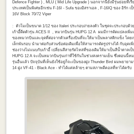
Defence Fighter ) , MLU ( Mid Life Upgrade ) นอกจากนี้ยังมีรุ่นย่อยที่เ
ประเทศเป็นพิเศษอีกเช่น F-16I - Sufa ของอิสราเอล , F-16IQ ของ อิรัก เป็นต
16V Block 70/72 Viper
: ตัวโมเป็นขนาด 1/12 ของ Italeri ประกอบง่ายลงตัว ในชุดจะประกอบด้วยต
เก้าอี้ดีดตัวรุ่น ACES II , หมวกบินรุ่น HUPG 12 A ผมมีการดัดแปลงเพิ่ม
ของหมวกบินและจุดที่ต่อจากตัวเครื่องบินที่จะให้มาเป็นพลาสติกแข็ง โดย
เล็กพันรอบ นำมาต่อกับส่วนข้อต่อเดิมเพื่อให้สามารถดัดรูปร่างได้ กับอุดเพิ
ช่องว่างไม่แนบกับเก้าอี้ เปลี่ยนสีสายรัดไหล่ที่ของเดิมให้มาเป็นสีน้ำตาลเ
HUPG 12 A จะเป็นหมวกบินรุ่นเก่าที่ใช้กันในช่วงสงครามเย็น ซึ่งตอนนี้หมว
GBU-12 ที่ให้มาในกล่องน่าจะดูดีที่สุดในชุดอาวุธที่ให้มา ผมเลือกติดเพี
รุ่นอื่นแล้ว ปัจจุบันที่เห็นยังใช้อยู่ก็จะเป็นของฝูง Thunder Bird ผมพยา
เรียบแต่โก้ Hi Fashion (ศัพท์ลูกชาย) จริงๆแล้วจากรูปอ้างอิง ชุดนี้ดูดีสุดใน
14 ฝูง VF-41 - Black Ace - ทำได้แค่คล้ายๆ ตามสภาพดีคอลที่หาได้ครับ