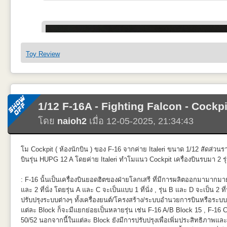
Toy Review
1/12 F-16A - Fighting Falcon - Cockpi
ในกล่องให้เป็น AIM-9L จากภาพประกอบเป็น AIM-9X เสียส่วนใหญ่ รายละเ
โดย
naioh2
เมื่อ 12-05-2025, 21:34:43
เกิดมิติความต่างของสีเดิมแบนๆและยังพ่นในส่วนของตัวรักษาสมดุลที่ท้ายM
เป็นที่น่าพอใจ ข้อเสียคือจุดยึดติดกับ Pylon น้อยมาก คราวหน้าจะเยาะแกนเ
โม Cockpit ( ห้องนักบิน ) ของ F-16 จากค่าย Italeri ขนาด 1/12 สัดส
บินรุ่น HUPG 12 A โดยค่าย Italeri ทำโมแนว Cockpit เครื่องบินรบมา 2 ร
: F-16 นั้นเป็นเครื่องบินยอดฮิตของฝ่ายโลกเสรี ที่มีการผลิตออกมามากมายด้
และ 2 ที่นั่ง โดยรุ่น A และ C จะเป็นแบบ 1 ที่นั่ง , รุ่น B และ D จะเป็น 2 ที
ปรับปรุงระบบต่างๆ ทั้งเครื่องยนต์/โครงสร้าง/ระบบอำนวยการบินหรือระบบอ
แต่ละ Block ก็จะมีแยกย่อยเป็นหลายรุ่น เช่น F-16 A/B Block 15 , F-16 
50/52 นอกจากนี้ในแต่ละ Block ยังมีการปรับปรุงเพื่อเพิ่มประสิทธิภาพและ