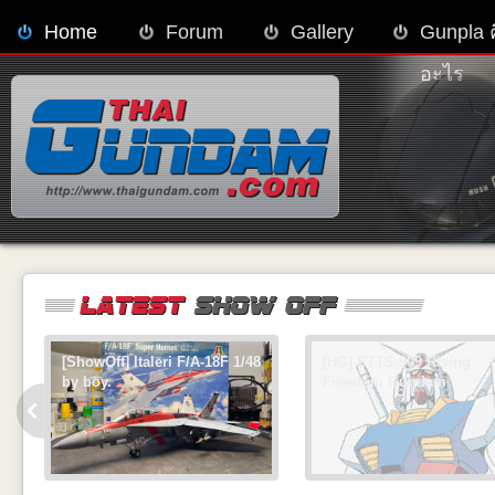
Home
Forum
Gallery
Gunpla 
อะไร
[ShowOff] Italeri F/A-18F 1/48
[HG] STTS-909 Rising
by boy.
Freedom Gundam