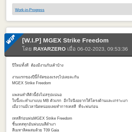
เกือบเฉือนทิ้งออก ตัดแต่งไปละ ดีว่าทำข้อมูลแล้วเจอพอดี ไม่งั้นละเศร้า
ก่อนกระแทกแพนหางแนวนอนด้านท้ายหมุดสี่ตัวก็ห้ามไปเฉือนออกแหละ
Work-in-Progress
HobbyBoss มีเพิ่มเติมส่วน Cabin ฝ้าของห้องโดยสารภายในแต่ไม่ได้ละเอ
[W.I.P] MGEX Strike Freedom
โดย
RAYARZERO
เมื่อ 06-02-2023, 09:53:36
ส่วนห้องนักบินก็เจาะด้านคนขับฝั่งขวาออก จะเหมือนของ Hasegawa หลั
หน้าเทปกาวเผยอ ส่วนด้านในลืมแปะตรงกลางกระจกเลยสีดำพ่นติดแต่เอา T
ปีใหม่ทั้งที ต้องมีงานกับเค้าบ้าง
บ้าง
งานแรกของปีนี้ก็จัดของแรงๆไปเลยละกัน
MGEX Strike Freedom
มีที่นั่งให้เลือกติด แต่ก็ติดไปตามใบต่อไม่ได้ปรับที่นั่งอะไร ส่วน hovercra
แพลนทำสีตัวนี้ยังไม่สรุปแน่นอ
ใจนึังจะทำเงาแบบ MB ตัวแรก อีกใจนึงอยากให้โครงด้านและเกราะเงา
เมื่อวานมีเวลานิดหน่อยเลยทำการเทสสี ที่จะพ่นก่อน
หลุมล้อก็โบ๋/ผนังด้านใน นรกมาก แต่ก็เตรียมการไว้ละ
เทสสีก่อนพ่นMGEX Strike Freedom
ชิ้นเทสทุกอันพ่นบนสีดำเงา
สีเมทาลิคผสมด้วย T09 Gaia