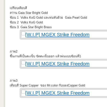
มุมจากด้านในจะเห็นชัดเจนเลย หลุมสองด้านเลยเอากระดาษแปะรอไว้ทั้ง
เปรียบเทียบสี
โค้ง
สว่าน Gaia Star Bright Gold
ช้อน 1 Volks KoG Gold และพ่นทับด้วย Gaia Pearl Gold
ช้อน 2 Volks KoG Gold
ช้อน 3 Gaia Star Bright Brass
ประตูห้องนักบินด้านขวาตัดออกเตรียมทำรายละเอียดตามรูปอ้างอิง
เห็นอนาคตเล็กน้อย กับการประกบชิ้นทั้งสองด้านของลำตัว เกยสูงด้านต่ำ
ภาพ2
ชิ้นงานที่เป็นตะเข็บ ขัดตะเข็บออก แล้วพ่นแบบช้อนที่1
กระจกหน้าเผลอ ไม่ลงตัวแต่คงไม่อุดเพิ่มอะไรละ งานงอกแน่นอน
ภาพ3
เทียบสี Super Copper ของ Mr.color กับแผงCopper Gold
ตรงประตูเลื่อนได้มือจับจากเก้าอี้ส่วนที่ไม่ได้ใช้ มาติดเสริมตามตำแหน่งให