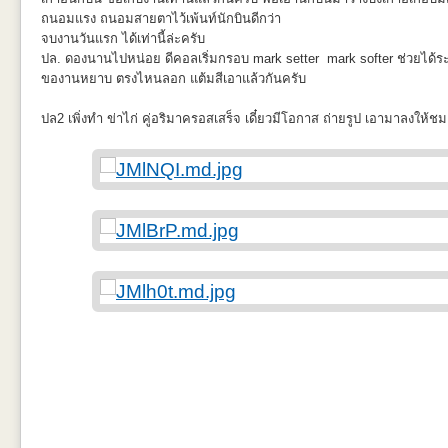
Mode.
ถนอมแรง ถนอมสายตาไว้เพ้นท์นักบินดีกว่า
จบงานวันแรก ได้เท่านี้ล่ะครับ
ปล. ดองนานไปหน่อย ดีคอลเริ่มกรอบ mark setter mark softer ช่วยได้ระ
หลังภายในเสร็จ เริ่มติดกาว แปลกๆกับกาวฝาส้มมาก ที่มันไม่ค่อยติด/ทำละ
ของานหยาบ ตรงไหนลอก แต้มสีเอาแล้วกันครับ
HobbyBoss เอาซะเลย
ปล2 เพิ่งทำ ข่าไก่ คู่อริมาครอสเสร็จ เดี๋ยวมีโอกาส ถ่ายรูป เอามาลงให้ช
หลังจากนั้นต้องใช้กาวฝาขาวลงใหม่แทนและมัดยางแบบแน่นขึ้นเพื่อให้มันป
หลังจากการเอายางมัดนี่ ทำสิ่งเลวร้ายเอามากๆเลย แต่จำเป็น เพราะมันป
เสริมมันไปเกยกับชิ้น cabin เดิมอยู่นิดนึง
รอยประกบจากชิ้นงานสองข้าง ที่งาน Scale model คงต้องเจอกันแทบทุกช
เพราะเครื่องไม้เครื่องมือมีไม่ครบครัน