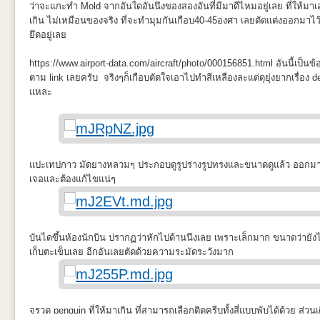
ว่าจะแกะทำ Mold จากอันใดอันนึงของสองอันที่มีมาดีไหมอยู่เลย ที่ให้มา
เกิน ไม่เหมือนของจริง ที่จะทำมุมกันเกือบ40-45องศา เลยตัดแต่งออกมาไว
ยึดอยู่เลย
https://www.airport-data.com/aircraft/photo/000156851.html อันนี้เป็นข้อ
ตาม link เลยครับ จริงๆก็เกือบตัดใจเอาไปทำสีเหลืองละแต่ดุยุ่งยากเรื่อง
แหละ
แปะเทปกาว มัดยางหลวมๆ ประกอบดูรูปร่างรูปทรงและขนาดดูแล้ว ออกมาถูกใ
เจอและต้องแก้ไขแน่ๆ
บันไดขึ้นห้องนักบิน ปรากฏว่าหักไปด้านนึงเลย เพราะเล็กมาก ขนาดว่ายั
เก็บตะเข็บเลย อีกอันเลยตัดด้วยความระมัดระวังมาก
จรวด penquin ที่ให้มาเกิน ที่สามารถเลือกติดครีบทั้งสี่แบบพับได้ด้วย ส่วนเด