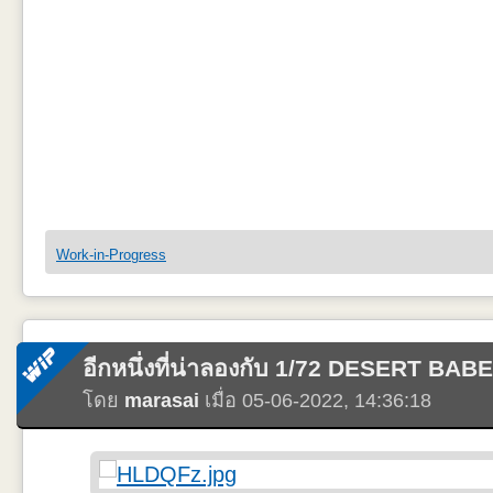
ขัดได้เป็นบ่งจุดที่พอให้ดูไม่เห็นรอยประกบ แต่เนื่องจาก 1/72 และมันมี
ดันไปขูดอีกด้าน อ่วมเหมือนกัน แถมด้วยเรื่องที่คนทำ Scale model จะรู
แอบวางเทียบขนาดกับอีกลำที่เตรียมไว้คราถัดๆไป
มุมใต้ลำตัวด้านซ้าย ดูใต้ซุ้มล้ออุดปิดไว้เรียบร้อยดี และที่บอกไว้ด้านบน ย
ก่อนๆหน้าเลยหักกราวไป ต้องมาติดใหม่หลายจุดเลย ส่วนแกนพร้อม Cable 
Work-in-Progress
งเล็กๆแทนละ
มุมใต้ลำตัวอีกด้าน ดูใต้ซุ้มล้อปิดที่ต้องเสริมด้วยแผ่น Plastic บางๆเหมื
อีกหนึ่งที่น่าลองกับ 1/72 DESERT BAB
โดย
marasai
เมื่อ 05-06-2022, 14:36:18
ของ HobbyBoss ดีตรง สามารถติดแพนหางแนวนอนแบบไม่ต้องติดกาวแต่ต้อง
หน่อยให้เหลือแต่แกน บางทีอาจให้ไว้เพื่อไว้ปรับพับขึ้น/ลงได้มั๊ง