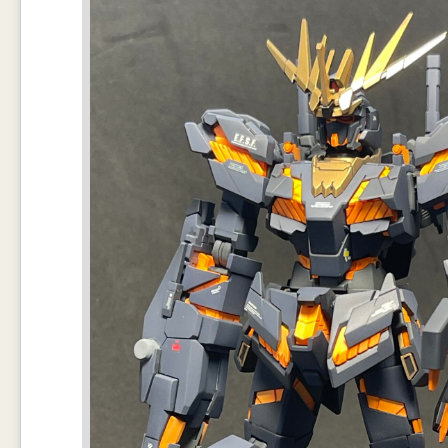
Main Gear ใบต่อดูยากมาก ต้องเทียบกับรูปทางเนท ซึ่งไม่ตรงเลย เอาพอใก
ตามรูปอ้างอิง และความช่วยเหลือจากเพื่อนๆในเพจ
ตรงปืนนี่ ให้มาเป็น สีขาวทั้งชิ้น ส่วนสีน้ำเงินไปบังพ่นกันเอาเอง