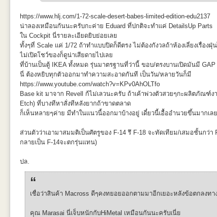
https://www.hlj.com/1-72-scale-desert-babes-limited-edition-edu2137
น่าลองเหมือนกันนะครับกะค่าย Eduard ที่ปกติจะทำแค่ DetailsUp Parts
แต่เนื่องจากแกนมันเป็นแค่ plastic บางๆตอนยัดเข้าไปมันฝืดที่มุมนอก ผล
ใน Cockpit นี่รายละเอียดยิบย่อยเลย
นิดหน่อยก้พอได้อยู่
ทั้งๆที่ Scale แค่ 1/72 ถ้าทำแบบปิดก็ดีตรง ไม่ต้องกังวลถ้าห้องเลี่ยงเรื่อง
วันนี้ยังดูอยู่ว่าถ้าไม่ติดอะไร อาจเอามาปิดด้านในแล้วพ่นสีพื้นลำตัวขาวอ
ท่าจัดตามหน้ากล่องของ MG
ไม่เปิดโชว์ของก็ดูน่าเสียดายไปเลย
หน้าจะมาเพิ่มเติมครับ
ที่บ้านเป็นตู้ IKEA ทั้งหมด รุ่นมาตรฐานที่ว่านี้ ขอบ/ตรงบานเปิดมันมี G
นี่ ต้องหยิบทุกตัวออกมาทำความสะอาดกันที เป็นวัน/หลายวันก็มี
https://www.youtube.com/watch?v=KPv0AhOLTfo
Base kit มาจาก Revell ก้ไม่เลวนะครับ ถ้าเค้าพ่วงตัวสวยๆกะผลิตภัณฑ์
Etch) ที่บางทีหาสั่งทีหลังยากถ้าขาดตลาด
ก็เห็นหลายๆค่าย มีทำในแนวนี้ออกมาบ้างอยู่ เดี๋ยวนี้เอื้ออำนวยขึ้นมากเล
ส่วนตัวว่าเอามาสมมติเป็นศัตรูของ F-14 รึ F-18 จะทัดเทียม/เสมอชั้นกว่า 
กลายเป็น F-14จะตกรุ่นแทน)
ปล.
เชื่อว่าสินค้า Macross ดีๆคงทยอยออกตามมาอีกเยอะหลังข้อตกลงทา
คุณ Marasai นี่เจ็บหนักกับHiMetal เหมือนกันนะครับเนี่ย