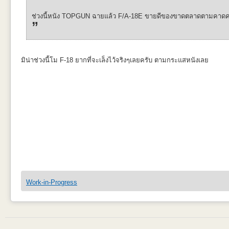
ช่วงนี้หนัง TOPGUN ฉายแล้ว F/A-18E ขายดีของขาดตลาดตามคาดค
มิน่าช่วงนี้โม F-18 ยากที่จะเล็งไว้จริงๆเลยครับ ตามกระแสหนังเลย
Work-in-Progress